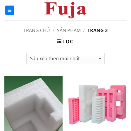
Bỏ
qua
nội
dung
TRANG CHỦ
/
SẢN PHẨM
/
TRANG 2
LỌC