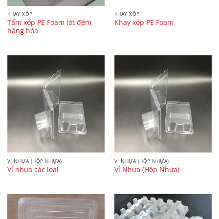
KHAY XỐP
KHAY XỐP
Tấm xốp PE Foam lót đệm
Khay xốp PE Foam
hàng hóa
VỈ NHỰA (HỘP NHỰA)
VỈ NHỰA (HỘP NHỰA)
Vỉ nhựa các loại
Vỉ Nhựa (Hộp Nhựa)